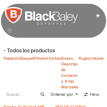
Ir al contenido
- Todos los productos
Natación
Basquet
Fitness
Hockey
Boxeo,
Rugby
Indument
Deportes
de
Contacto
y Artes
Marciales
Ordenar por
Filtros