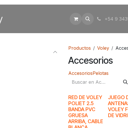
Inicio
Tienda
Contáctenos
+54 9 343
Productos
Voley
Acces
Accesorios
Accesorios
Pelotas
RED DE VOLEY
JUEGO 
POLIET 2.5
ANTENA
BANDA PVC
VOLEY F
GRUESA
DE VIDR
ARRIBA, CABLE
BLANCA