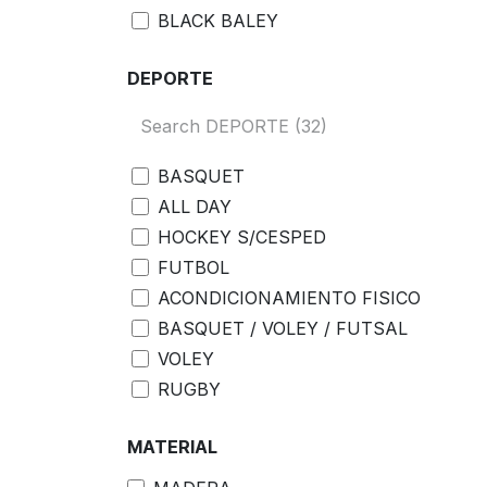
BLACK BALEY
HYGGE
DEPORTE
SHAQUILLE ONEAL
GILBERT
OSVALDO
MIR
BASQUET
KELME
ALL DAY
STRIKER
HOCKEY S/CESPED
AB
FUTBOL
DIADORA
ACONDICIONAMIENTO FISICO
FOX40
BASQUET / VOLEY / FUTSAL
LIFEFIT
VOLEY
DRB
RUGBY
USH
BOXEO
MATERIAL
GMP
HOCKEY
DYNAMIC
HANDBALL