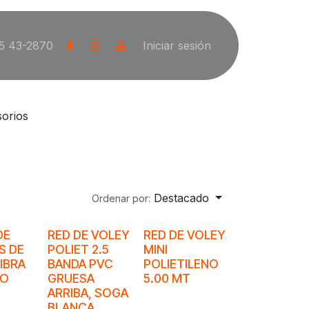
5 43-2870
Iniciar sesión
orios
Destacado
Ordenar por:
DE
RED DE VOLEY
RED DE VOLEY
S DE
POLIET 2.5
MINI
IBRA
BANDA PVC
POLIETILENO
IO
GRUESA
5.00 MT
ARRIBA, SOGA
BLANCA