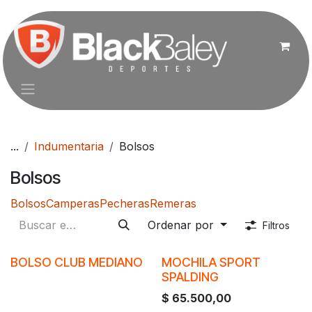
Ir al contenido
...
Indumentaria
Bolsos
Bolsos
Bolsos
Camperas
Pecheras
Remeras
Ordenar por
Filtros
BOLSO CLUB MEDIANO
MOCHILA SPORT
SPALDING
$
65.500,00