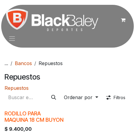
Ir al contenido
...
Bancos
Repuestos
Repuestos
Repuestos
Ordenar por
Filtros
RODILLO PARA
MAQUINA 18 CM BUYON
$
9.400,00