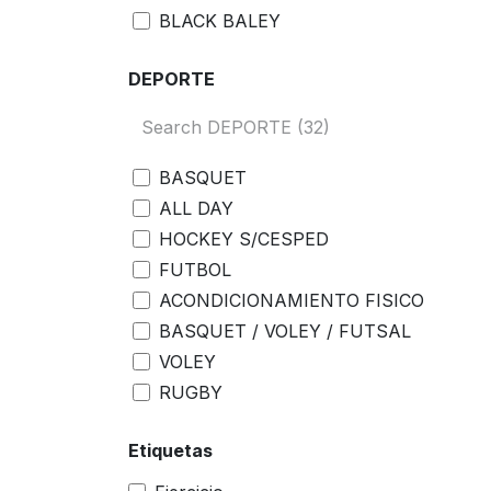
BLACK BALEY
HYGGE
DEPORTE
SHAQUILLE ONEAL
GILBERT
OSVALDO
MIR
BASQUET
KELME
ALL DAY
STRIKER
HOCKEY S/CESPED
AB
FUTBOL
DIADORA
ACONDICIONAMIENTO FISICO
FOX40
BASQUET / VOLEY / FUTSAL
LIFEFIT
VOLEY
DRB
RUGBY
USH
BOXEO
Etiquetas
GMP
HOCKEY
DYNAMIC
HANDBALL