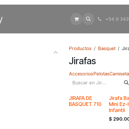
Inicio
Tienda
Contáctenos
+54 9 343
Productos
Basquet
Jir
Jirafas
Accesorios
Pelotas
Camiseta
JIRAFA DE
Jirafa B
BASQUET 710
Mini Ez-l
Infantil
$
290.0