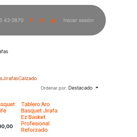
5 43-2870
Iniciar sesión
afas
s
Jirafas
Calzado
Destacado
Ordenar por:
asquet
Tablero Aro
ife
Basquet Jirafa
Ez Basket
Profesional
00,00
Reforzado