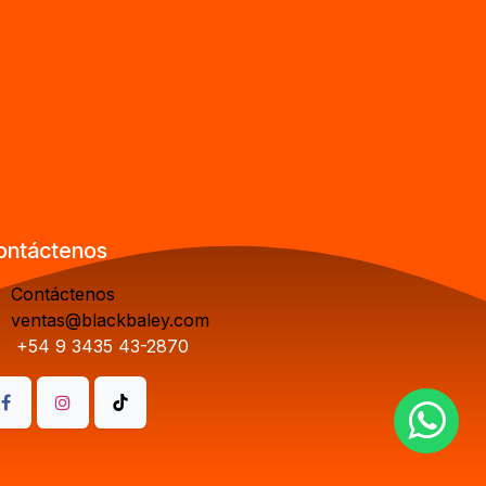
ontáctenos
Contáctenos
ventas@blackbaley.com
+54 9 3435 43-2870