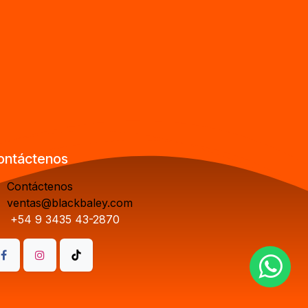
ontáctenos
Contáctenos
ventas@blackbaley.com
+54 9 3435 43-2870