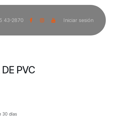
5 43-2870
Iniciar sesión
 DE PVC
e 30 días