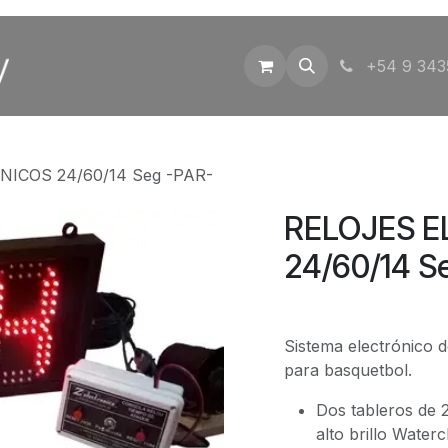
Inicio
Tienda
Contáctenos
+54 9 343
ICOS 24/60/14 Seg -PAR-
RELOJES 
24/60/14 S
Sistema electrónico 
para basquetbol.
Dos tableros de 
alto brillo Waterc