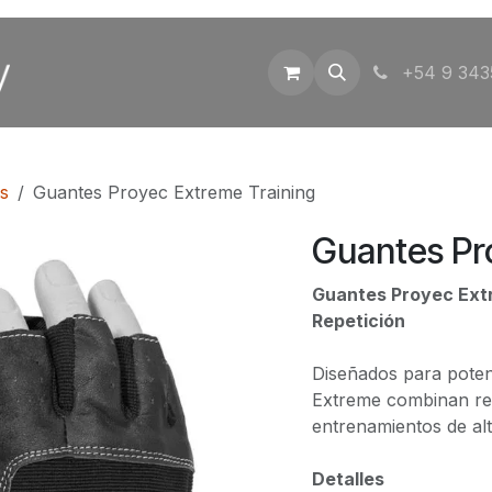
Inicio
Tienda
Contáctenos
+54 9 343
s
Guantes Proyec Extreme Training
Guantes Pr
Guantes Proyec Extr
Repetición
Diseñados para poten
Extreme combinan res
entrenamientos de alt
Detalles