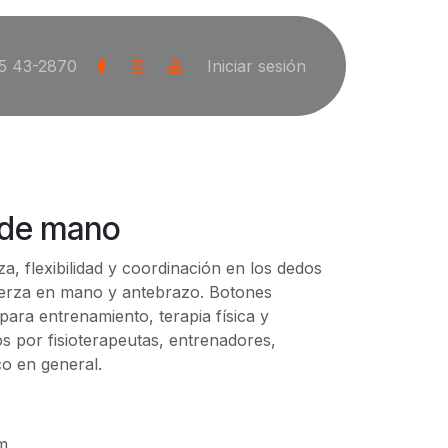
5 43-2870
Iniciar sesión
r de mano
za, flexibilidad y coordinación en los dedos
uerza en mano y antebrazo. Botones
 para entrenamiento, terapia física y
os por fisioterapeutas, entrenadores,
co en general.
cm