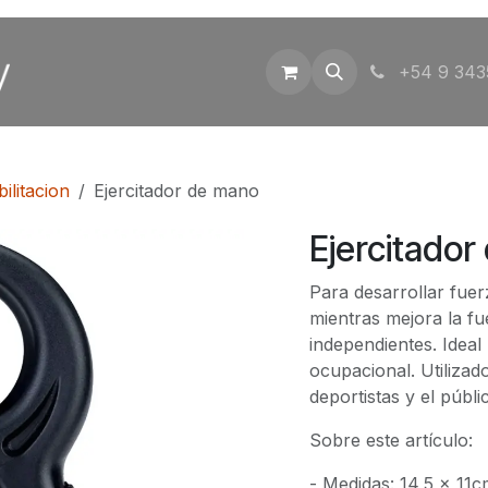
Inicio
Tienda
Contáctenos
+54 9 343
ilitacion
Ejercitador de mano
Ejercitado
Para desarrollar fuer
mientras mejora la f
independientes. Ideal
ocupacional. Utilizad
deportistas y el públi
Sobre este artículo:
- Medidas: 14,5 x 11