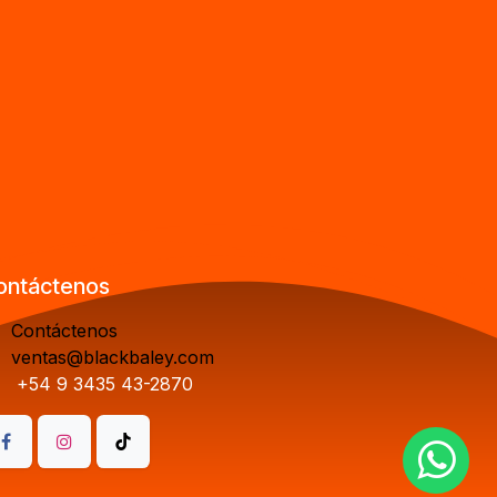
ontáctenos
Contáctenos
ventas@blackbaley.com
+54 9 3435 43-2870