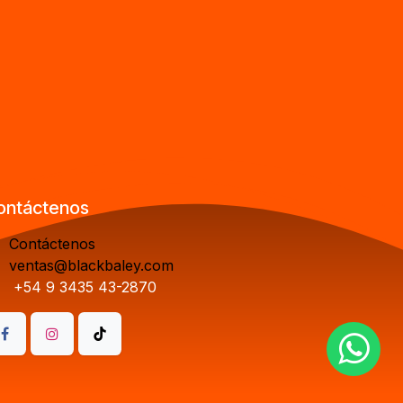
ontáctenos
Contáctenos
ventas@blackbaley.com
+54 9 3435 43-2870