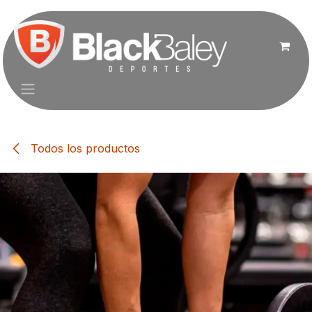
Ir al contenido
Todos los productos