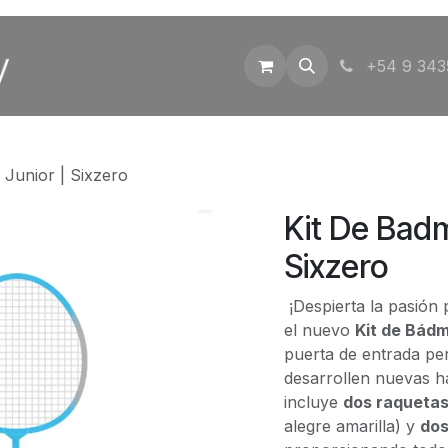
Inicio
Tienda
Contáctenos
+54 9 343
 Junior | Sixzero
Kit De Badm
Sixzero
¡Despierta la pasión
el nuevo
Kit de Bádm
puerta de entrada per
desarrollen nuevas ha
incluye
dos raquetas
alegre amarilla) y
dos