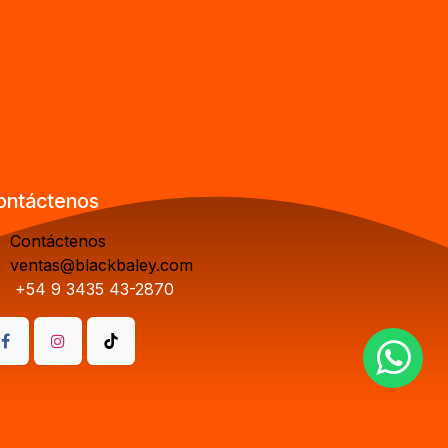
ontáctenos
Contáctenos
ventas@blackbaley.com
+54 9 3435 43-2870