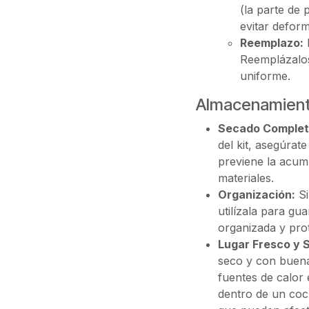
(la parte de 
evitar deform
Reemplazo:
L
Reemplázalo
uniforme.
Almacenamien
Secado Complet
del kit, asegúrat
previene la acum
materiales.
Organización:
Si
utilízala para gu
organizada y prot
Lugar Fresco y 
seco y con buena v
fuentes de calor
dentro de un coc