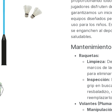
proporcionando todo 
jugadores disfruten d
garantizamos un inici
equipos diseñados pe
uso para los niños. E
se enganchen al dep
saludables.
Mantenimiento
Raquetas:
Limpieza:
Des
marcos de la
para eliminar
Inspección:
grip en busca
resbaladizo,
reemplazarlo
Volantes (Pluma
Manipulació