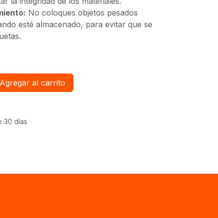
r la integridad de los materiales.
miento:
No coloques objetos pesados
uando esté almacenado, para evitar que se
uetas.
Agregar al carrito
e 30 días