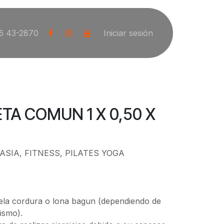
5 43-2870
Iniciar sesión
A COMUN 1 X 0,50 X
SIA, FITNESS, PILATES YOGA
ela cordura o lona bagun (dependiendo de
mismo).