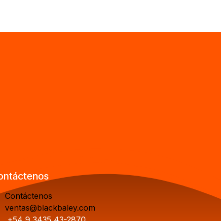
ontáctenos
Contáctenos
ventas@blackbaley.com
+54 9 3435 43-2870