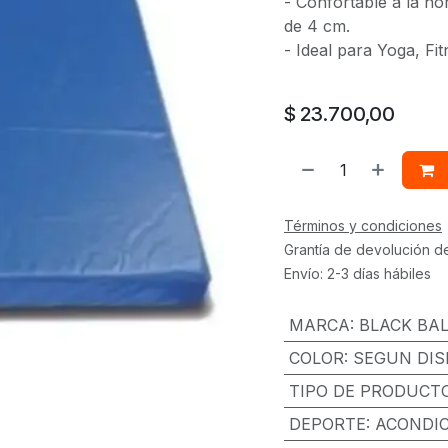
- Confortable a la ho
de 4 cm.
- Ideal para Yoga, Fitn
$
23.700,00
Términos y condiciones
Grantía de devolución d
Envío: 2-3 días hábiles
MARCA
:
BLACK BA
COLOR
:
SEGUN DIS
TIPO DE PRODUCT
DEPORTE
:
ACONDIC