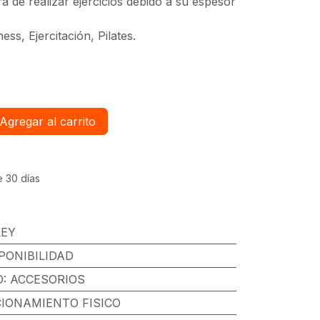
ra de realizar ejercicios debido a su espesor
ess, Ejercitación, Pilates.
Agregar al carrito
e 30 días
LEY
PONIBILIDAD
O
:
ACCESORIOS
IONAMIENTO FISICO